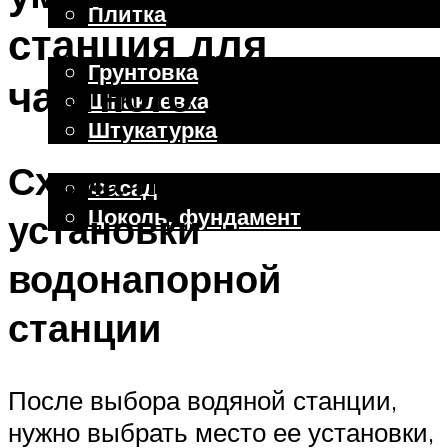
Плитка
станция для
Отделочные работы
Грунтовка
частного дома
Шпаклевка
Штукатурка
Внешняя отделка
Схема подключения и
Фасад
Цоколь, фундамент
установки
водонапорной
Меню
станции
После выбора водяной станции,
нужно выбрать место ее установки,