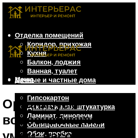
Отделка помещений
Коридор, прихожая
Кухня
Балкон, лоджия
Ванная, туалет
Меню
Дачные и частные дома
Отделочные материалы
Гипсокартон
Организуем
Декоративная штукатурка
Ламинат, линолеум
водоснабжение с
Облицовочные панели
умом: насосная
Обои, пробка