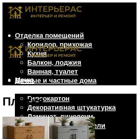
Отделка помещений
Коридор, прихожая
Кухня
Балкон, лоджия
Ванная, туалет
Меню
Дачные и частные дома
Отделочные материалы
Плитка
Гипсокартон
Декоративная штукатурка
Ламинат, линолеум
Облицовочные панели
Обои, пробка