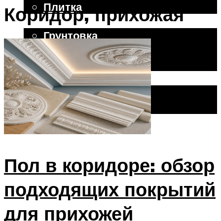
Плитка
Коридор, прихожая
Отделочные работы
Грунтовка
Шпаклевка
Штукатурка
Внешняя отделка
Фасад
Цоколь, фундамент
Меню
Пол в коридоре: обзор
подходящих покрытий
для прихожей