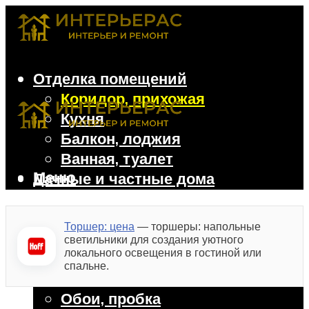
Отделка помещений
Коридор, прихожая
Кухня
Балкон, лоджия
Ванная, туалет
Меню
Дачные и частные дома
Отделочные материалы
Гипсокартон
Торшер: цена
— торшеры: напольные
Декоративная штукатурка
светильники для создания уютного
локального освещения в гостиной или
Ламинат, линолеум
спальне.
Облицовочные панели
Обои, пробка