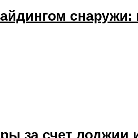
айдингом снаружи: 
ры за счет лоджии 