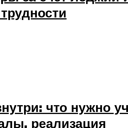
 трудности
нутри: что нужно уч
алы, реализация