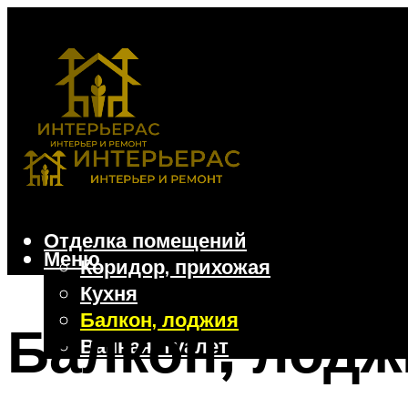
Отделка помещений
Меню
Коридор, прихожая
Кухня
Балкон, лоджия
Балкон, лодж
Ванная, туалет
Дачные и частные дома
Отделочные материалы