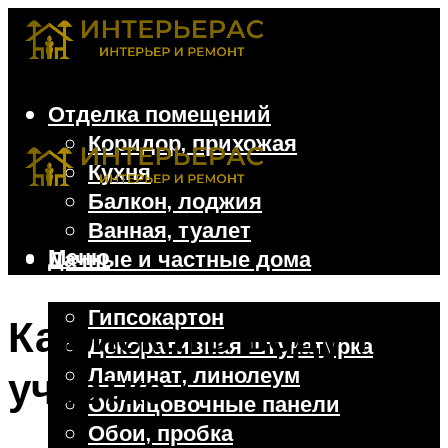
Отделка помещений
Коридор, прихожая
Кухня
Балкон, лоджия
Ванная, туалет
Меню
Дачные и частные дома
Отделочные материалы
Гипсокартон
Как искать воду на
Декоративная штукатурка
Ламинат, линолеум
участке
Облицовочные панели
Обои, пробка