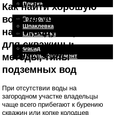
Плитка
Как найти хорошую
Отделочные работы
воду на участке. Как
Грунтовка
Шпаклевка
найти воду на участке
Штукатурка
Внешняя отделка
для скважины:
Фасад
методы, типы
Цоколь, фундамент
подземных вод
Меню
При отсутствии воды на
загородном участке владельцы
чаще всего прибегают к бурению
скважин или копке колодцев