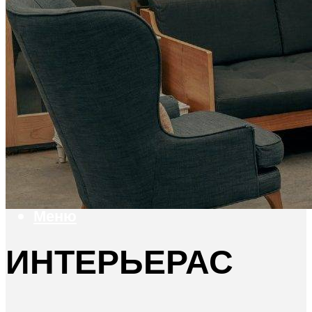
Обои, пробка
Плитка
Отделочные работы
Грунтовка
Шпаклевка
Штукатурка
Внешняя отделка
Фасад
Цоколь, фундамент
Меню
ИНТЕРЬЕРАС