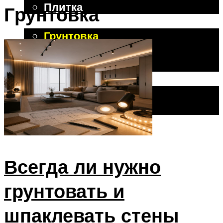
Плитка
Грунтовка
Отделочные работы
Грунтовка
Шпаклевка
Штукатурка
Внешняя отделка
Фасад
Цоколь, фундамент
Меню
Всегда ли нужно
грунтовать и
шпаклевать стены