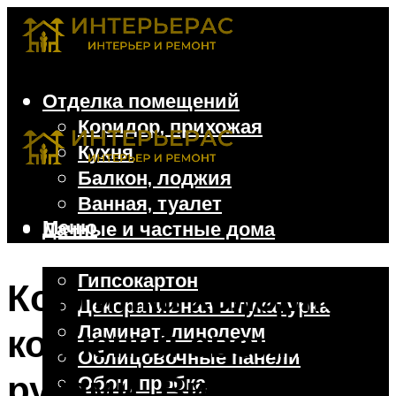
Отделка помещений
Коридор, прихожая
Кухня
Балкон, лоджия
Ванная, туалет
Меню
Дачные и частные дома
Отделочные материалы
Гипсокартон
Коптилка холодного
Декоративная штукатурка
Ламинат, линолеум
копчения своими
Облицовочные панели
руками. Видео,
Обои, пробка