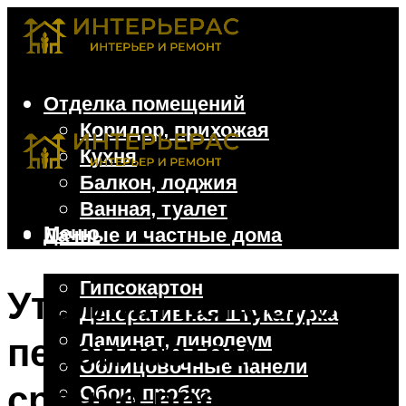
Отделка помещений
Коридор, прихожая
Кухня
Балкон, лоджия
Ванная, туалет
Меню
Дачные и частные дома
Отделочные материалы
Гипсокартон
Утеплил пеноблок
Декоративная штукатурка
Ламинат, линолеум
пенопластом –
Облицовочные панели
срочно продавай
Обои, пробка