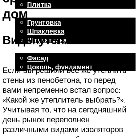
Плитка
дом
Отделочные работы
Грунтовка
Шпаклевка
Виды утеплителя
Штукатурка
Внешняя отделка
Фасад
Цоколь, фундамент
Если вы решили всё же утеплить
стены из пенобетона, то перед
Меню
вами непременно встал вопрос:
«Какой же утеплитель выбрать?».
Учитывая то, что на сегодняшний
день рынок переполнен
различными видами изоляторов