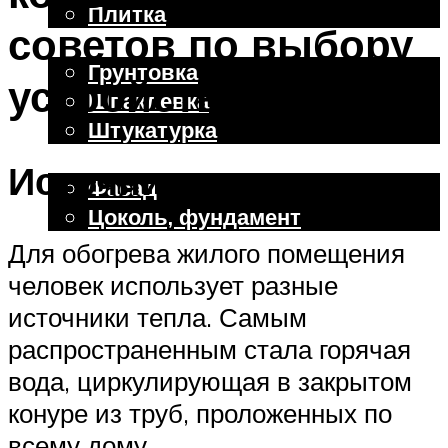
Плитка
советов по выбору
Отделочные работы
Грунтовка
устройства
Шпаклевка
Штукатурка
Внешняя отделка
Источники тепла
Фасад
Цоколь, фундамент
Для обогрева жилого помещения
человек использует разные
Меню
источники тепла. Самым
распространенным стала горячая
вода, циркулирующая в закрытом
конуре из труб, проложенных по
всему дому.