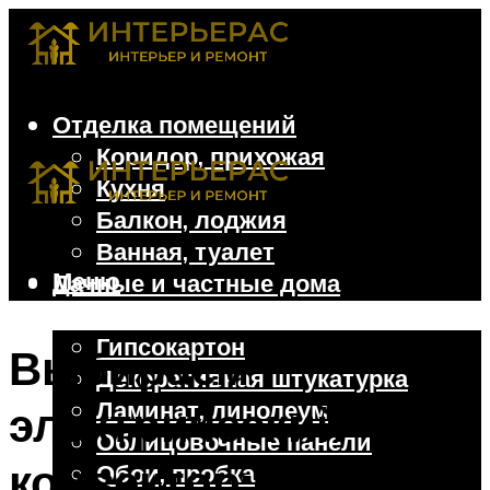
Отделка помещений
Коридор, прихожая
Кухня
Балкон, лоджия
Ванная, туалет
Меню
Дачные и частные дома
Отделочные материалы
Гипсокартон
Выбираем
Декоративная штукатурка
Ламинат, линолеум
электрический
Облицовочные панели
конвектор: 5
Обои, пробка