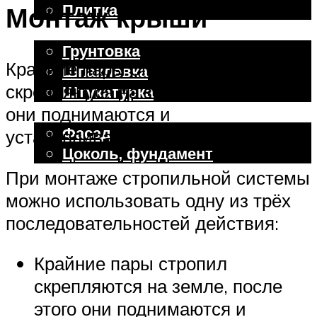
Плитка
Монтаж крыши
Отделочные работы
Грунтовка
Крайние пары стропил
Шпаклевка
скрепляются на земле, после этого
Штукатурка
Внешняя отделка
они поднимаются и
Фасад
устанавливаются на обвязке
Цоколь, фундамент
При монтаже стропильной системы
можно использовать одну из трёх
Меню
последовательностей действия:
Крайние пары стропил
скрепляются на земле, после
этого они поднимаются и