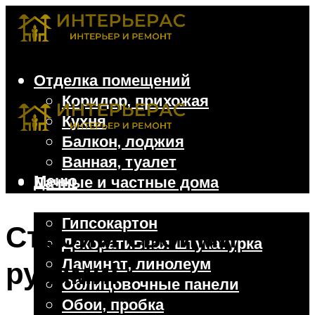
Отделка помещений
Коридор, прихожая
Кухня
Балкон, лоджия
Ванная, туалет
Меню
Дачные и частные дома
Отделочные материалы
Гипсокартон
Строим своими
Декоративная штукатурка
Ламинат, линолеум
руками!
Облицовочные панели
Обои, пробка