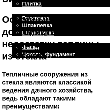
Плитка
Отделочные работы
Основные
Грунтовка
Шпаклевка
достоинства и
Штукатурка
Внешняя отделка
недостатки теплицы
Фасад
из стекла
Цоколь, фундамент
Меню
Тепличные сооружения из
стекла являются классикой
ведения дачного хозяйства,
ведь обладают такими
преимуществами: