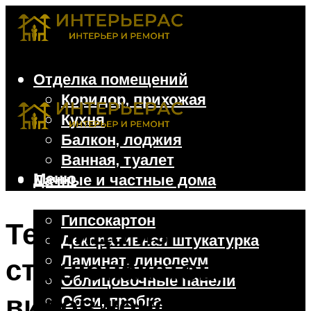
Отделка помещений
Коридор, прихожая
Кухня
Балкон, лоджия
Ванная, туалет
Меню
Дачные и частные дома
Отделочные материалы
Гипсокартон
Теплица из
Декоративная штукатурка
Ламинат, линолеум
стеклопакетов: 7
Облицовочные панели
видов конструкций
Обои, пробка