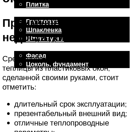
Плитка
Отделочные работы
Преимущества и
Грунтовка
Шпаклевка
недостатки
Штукатурка
Внешняя отделка
Фасад
Среди положительных моментов
Цоколь, фундамент
теплицы из пластиковых окон,
сделанной своими руками, стоит
Меню
отметить:
длительный срок эксплуатации;
презентабельный внешний вид;
отличные теплопроводные
параметры;