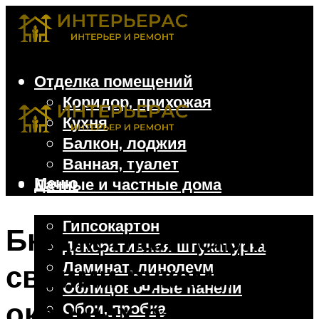
Отделка помещений
Коридор, прихожая
Кухня
Балкон, лоджия
Ванная, туалет
Меню
Дачные и частные дома
Отделочные материалы
Гипсокартон
Бюджетная теплица
Декоративная штукатурка
Ламинат, линолеум
своими руками из
Облицовочные панели
оконных рам
Обои, пробка