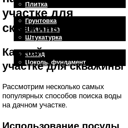
Плитка
участке для
Отделочные работы
Грунтовка
скважины
Шпаклевка
Штукатурка
Внешняя отделка
Как найти воду на
Фасад
Цоколь, фундамент
участке для скважины
Меню
Рассмотрим несколько самых
популярных способов поиска воды
на дачном участке.
Использование посуды