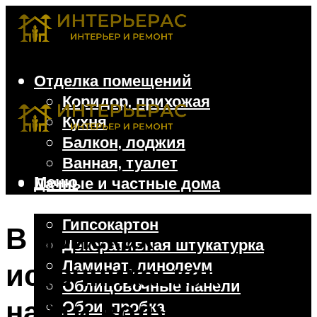
Отделка помещений
Коридор, прихожая
Кухня
Балкон, лоджия
Ванная, туалет
Меню
Дачные и частные дома
Отделочные материалы
Гипсокартон
В поисках
Декоративная штукатурка
Ламинат, линолеум
источника: как
Облицовочные панели
найти воду на
Обои, пробка