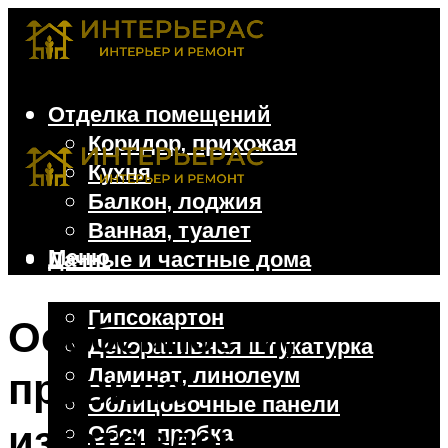
Отделка помещений
Коридор, прихожая
Кухня
Балкон, лоджия
Ванная, туалет
Меню
Дачные и частные дома
Отделочные материалы
Гипсокартон
Особенности,
Декоративная штукатурка
Ламинат, линолеум
правила
Облицовочные панели
изготовления и
Обои, пробка