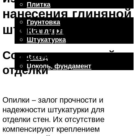
Плитка
нанесения глиняной
Отделочные работы
Грунтовка
штукатурки
Шпаклевка
Штукатурка
Внешняя отделка
Создание черновой
Фасад
Цоколь, фундамент
отделки
Меню
Опилки – залог прочности и
надежности штукатурки для
отделки стен. Их отсутствие
компенсируют креплением