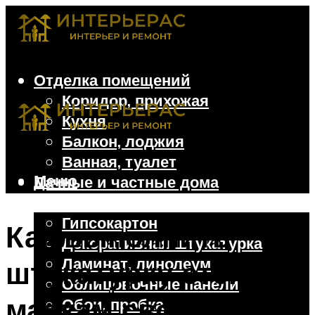
Отделка помещений
Коридор, прихожая
Кухня
Балкон, лоджия
Ванная, туалет
Меню
Дачные и частные дома
Отделочные материалы
Гипсокартон
Как выполнить
Декоративная штукатурка
Ламинат, линолеум
штукатурку стен по
Облицовочные панели
маякам своими
Обои, пробка