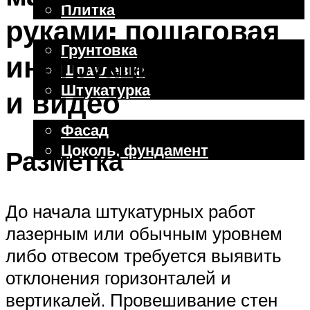
Плитка
руками: пошаговая
Отделочные работы
Грунтовка
инструкция с фото
Шпаклевка
Штукатурка
и видео
Внешняя отделка
Фасад
Цоколь, фундамент
Разметка
Меню
До начала штукатурных работ
лазерным или обычным уровнем
либо отвесом требуется выявить
отклонения горизонталей и
вертикалей. Провешивание стен