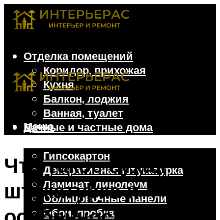
Отделка помещений
Коридор, прихожая
Кухня
Балкон, лоджия
Ванная, туалет
Меню
Дачные и частные дома
Отделочные материалы
Гипсокартон
Что такое сухая
Декоративная штукатурка
Ламинат, линолеум
штукатурка и
Облицовочные панели
особенности
Обои, пробка