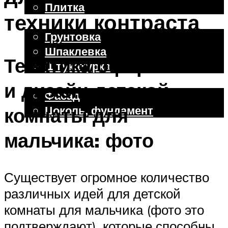
Плитка
техники контраста
Отделочные работы
Грунтовка
Шпаклевка
Тематика оформления
Штукатурка
Внешняя отделка
и дизайн детской
Фасад
Цоколь, фундамент
комнаты для
мальчика: фото
Меню
Существует огромное количество
различных идей для детской
комнаты для мальчика (фото это
подтверждают), которые способны