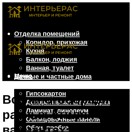
Отделка помещений
Коридор, прихожая
Кухня
Балкон, лоджия
Ванная, туалет
Меню
Дачные и частные дома
Отделочные материалы
Гипсокартон
Все многообразие в
Декоративная штукатурка
Ламинат, линолеум
разных стилях и
Облицовочные панели
вариантах: шторы в
Обои, пробка