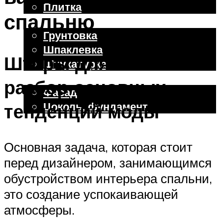
Плитка
спальню
Отделочные работы
Грунтовка
Шпаклевка
Шторы для спальни:
Штукатурка
Внешняя отделка
разбор основных
Фасад
Цоколь, фундамент
тенденций моды
Меню
Основная задача, которая стоит
перед дизайнером, занимающимся
обустройством интерьера спальни,
это создание успокаивающей
атмосферы.