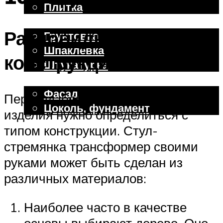
Плитка
Отделочные работы
Разновидности
Грунтовка
Шпаклевка
конструкции
Штукатурка
Внешняя отделка
Фасад
Перед выбором или изготовлением
Цоколь, фундамент
изделия нужно определиться с
типом конструкции. Стул-
Меню
стремянка трансформер своими
руками может быть сделан из
различных материалов:
Наиболее часто в качестве
основы выбирают дерево. Оно