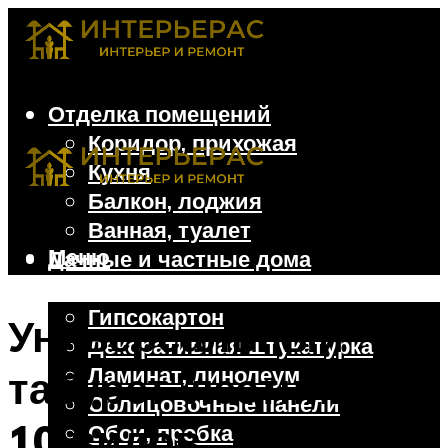
Отделка помещений
Коридор, прихожая
Кухня
Балкон, лоджия
Ванная, туалет
Меню
Дачные и частные дома
Отделочные материалы
Гипсокартон
Универсальный
Декоративная штукатурка
Ламинат, линолеум
табурет-лестница:
Облицовочные панели
10 видов
Обои, пробка