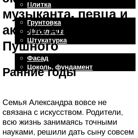
Плитка
музыканта, певца и
Отделочные работы
Грунтовка
актёра Александра
Шпаклевка
Штукатурка
Пушного
Внешняя отделка
Фасад
Цоколь, фундамент
Ранние годы
Меню
Семья Александра вовсе не
связана с искусством. Родители,
всю жизнь занимаясь точными
науками, решили дать сыну совсем