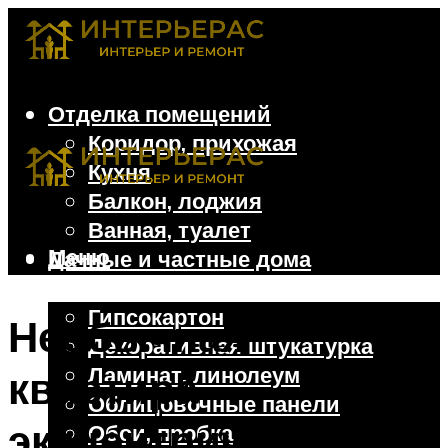
Отделка помещений
Коридор, прихожая
Кухня
Балкон, лоджия
Ванная, туалет
Меню
Дачные и частные дома
Отделочные материалы
Гипсокартон
Необычная
Декоративная штукатурка
Ламинат, линолеум
квартира
Облицовочные панели
эксцентричного
Обои, пробка