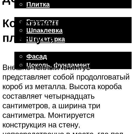
Плитка
Отделочные работы
Конструкция теплого
Грунтовка
Шпаклевка
плинтуса
Штукатурка
Внешняя отделка
Фасад
Цоколь, фундамент
Внешне теплый плинтус
представляет собой продолговатый
Меню
короб из металла. Высота короба
составляет четырнадцать
сантиметров, а ширина три
сантиметра. Монтируется
конструкция на стену,
непосредственно в месте, где пол