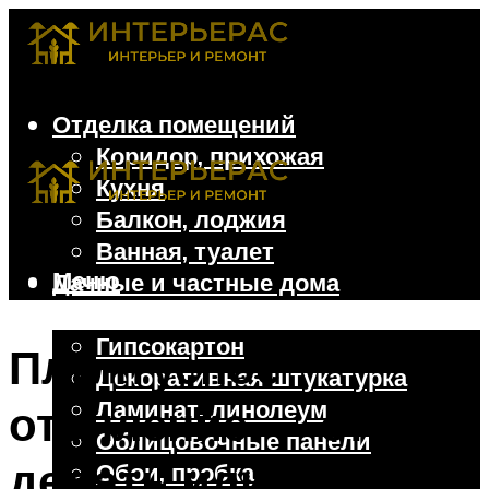
Отделка помещений
Коридор, прихожая
Кухня
Балкон, лоджия
Ванная, туалет
Меню
Дачные и частные дома
Отделочные материалы
Гипсокартон
Плинтусное
Декоративная штукатурка
Ламинат, линолеум
отопление — стоит
Облицовочные панели
делать или нет?
Обои, пробка