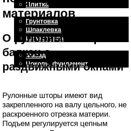
Плитка
материалов
Отделочные работы
Грунтовка
Шпаклевка
О рулонных шторах на
Штукатурка
Внешняя отделка
балкон с
Фасад
Цоколь, фундамент
раздвижными окнами
Меню
Рулонные шторы имеют вид
закрепленного на валу цельного, не
раскроенного отрезка материи.
Подъем регулируется цепным