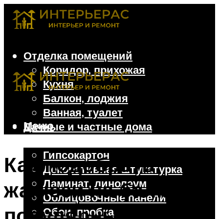
Отделка помещений
Коридор, прихожая
Кухня
Балкон, лоджия
Ванная, туалет
Меню
Дачные и частные дома
Отделочные материалы
Гипсокартон
Как подобрать
Декоративная штукатурка
Ламинат, линолеум
жалюзи на балкон: 5
Облицовочные панели
популярных
Обои, пробка