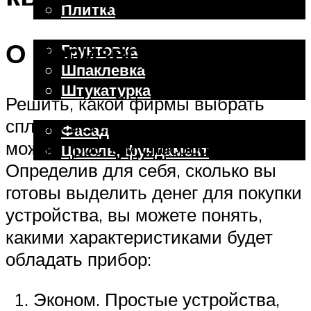
Плитка
Отделочные работы
О производителях
Грунтовка
Шпаклевка
Штукатурка
Решить, какой фирмы выбрать
Внешняя отделка
сплит-систему для квартиры,
Фасад
можно простым способом.
Цоколь, фундамент
Определив для себя, сколько вы
готовы выделить денег для покупки
Меню
устройства, вы можете понять,
какими характеристиками будет
обладать прибор:
Эконом. Простые устройства,