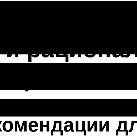
ками: совр
 и рациона
 проекта
комендации д