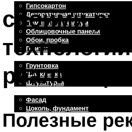
Гипсокартон
своими ру
Декоративная штукатурка
Ламинат, линолеум
Облицовочные панели
технологии
Обои, пробка
Плитка
Отделочные работы
реализация
Грунтовка
Шпаклевка
Штукатурка
Внешняя отделка
Фасад
Цоколь, фундамент
Полезные ре
Меню