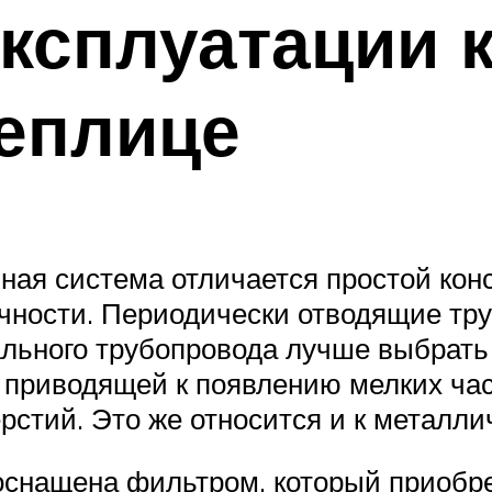
ксплуатации 
еплице
ьная система отличается простой кон
вечности. Периодически отводящие т
ального трубопровода лучше выбрать 
, приводящей к появлению мелких час
стий. Это же относится и к металли
снащена фильтром, который приобре