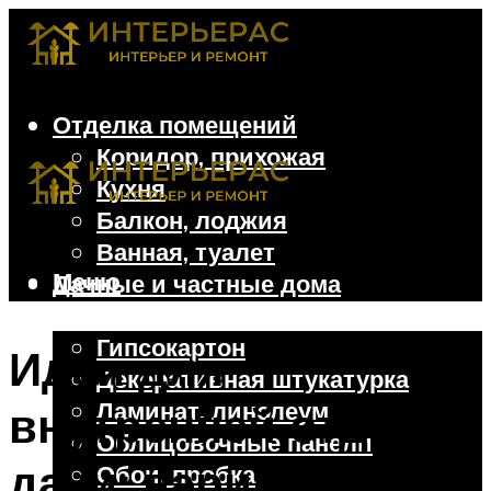
Отделка помещений
Коридор, прихожая
Кухня
Балкон, лоджия
Ванная, туалет
Меню
Дачные и частные дома
Отделочные материалы
Гипсокартон
Идеи для
Декоративная штукатурка
Ламинат, линолеум
внутренней отделки
Облицовочные панели
дачи: варианты
Обои, пробка