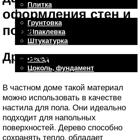
Плитка
оформления стен и
Отделочные работы
Грунтовка
пола
Шпаклевка
Штукатурка
Внешняя отделка
Древесина
Фасад
Цоколь, фундамент
В частном доме такой материал
Меню
можно использовать в качестве
настила для пола. Они идеально
подходит для напольных
поверхностей. Дерево способно
сохранять тепло, обладает