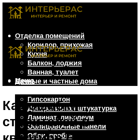
Отделка помещений
Коридор, прихожая
Кухня
Балкон, лоджия
Ванная, туалет
Меню
Дачные и частные дома
Отделочные материалы
Гипсокартон
Как ошибки
Декоративная штукатурка
Ламинат, линолеум
строителей в
Облицовочные панели
квартире Валерии
Обои, пробка