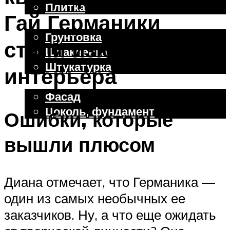
Плитка
Гай Германики
Отделочные работы
Грунтовка
стали изюминкой
Шпаклевка
Штукатурка
интерьера
Внешняя отделка
Фасад
Цоколь, фундамент
Ошибки, которые
вышли плюсом
Меню
Диана отмечает, что Германика —
один из самых необычных ее
заказчиков. Ну, а что еще ожидать