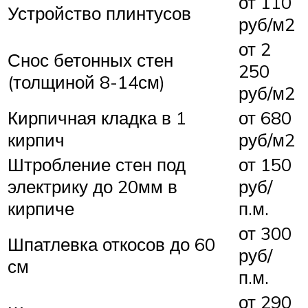
от 110
Устройство плинтусов
руб/м2
от 2
Снос бетонных стен
250
(толщиной 8-14см)
руб/м2
Кирпичная кладка в 1
от 680
кирпич
руб/м2
Штробление стен под
от 150
электрику до 20мм в
руб/
кирпиче
п.м.
от 300
Шпатлевка откосов до 60
руб/
см
п.м.
от 290