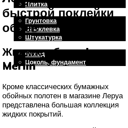
Плитка
быстрой поклейки
Отделочные работы
Грунтовка
обоев
Шпаклевка
Штукатурка
Внешняя отделка
Жидкие обои в Leroy
Фасад
Цоколь, фундамент
Merlin
Меню
Кроме классических бумажных
обойных полотен в магазине Леруа
представлена большая коллекция
жидких покрытий.