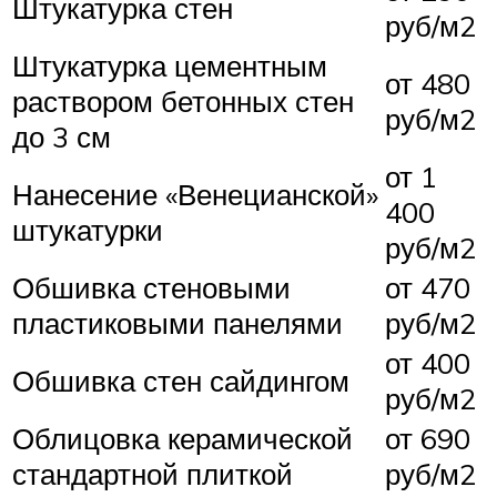
Штукатурка стен
руб/м2
Штукатурка цементным
от 480
раствором бетонных стен
руб/м2
до 3 см
от 1
Нанесение «Венецианской»
400
штукатурки
руб/м2
Обшивка стеновыми
от 470
пластиковыми панелями
руб/м2
от 400
Обшивка стен сайдингом
руб/м2
Облицовка керамической
от 690
стандартной плиткой
руб/м2