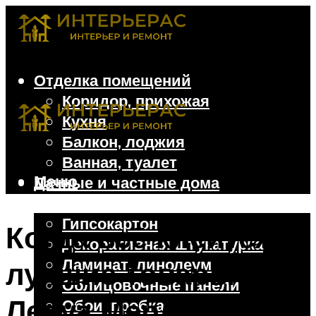
Отделка помещений
Коридор, прихожая
Кухня
Балкон, лоджия
Ванная, туалет
Меню
Дачные и частные дома
Отделочные материалы
Гипсокартон
Когда всё клеится:
Декоративная штукатурка
Ламинат, линолеум
лучшие товары
Облицовочные панели
Леруа Мерлен для
Обои, пробка