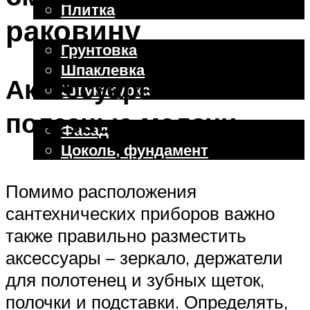
Плитка
раковину
Отделочные работы
Грунтовка
Шпаклевка
Аксессуары и
Штукатурка
Внешняя отделка
полезные мелочи
Фасад
Цоколь, фундамент
Помимо расположения
Меню
сантехнических приборов важно
также правильно разместить
аксессуары – зеркало, держатели
для полотенец и зубных щеток,
полочки и подставки. Определять,