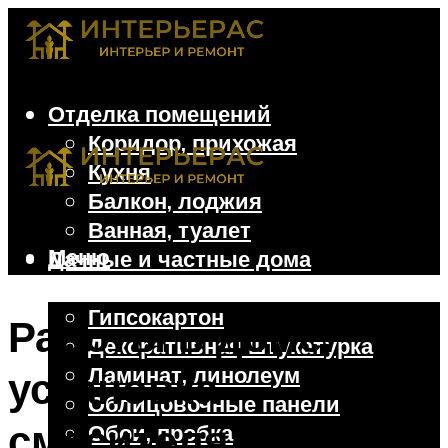
Отделка помещений
Коридор, прихожая
Кухня
Балкон, лоджия
Ванная, туалет
Меню
Дачные и частные дома
Отделочные материалы
Гипсокартон
Работы в доме:
Декоративная штукатурка
Ламинат, линолеум
установка
Облицовочные панели
смесителя на
Обои, пробка