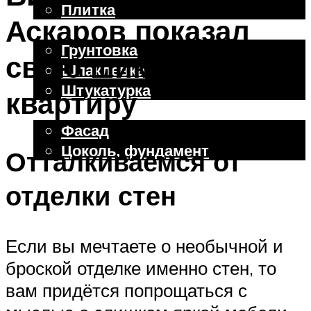
Плитка
Аскаров показал
Отделочные работы
Грунтовка
свою шикарную
Шпаклевка
Штукатурка
квартиру
Внешняя отделка
Фасад
Цоколь, фундамент
Отталкиваемся от
отделки стен
Меню
Если вы мечтаете о необычной и
броской отделке именно стен, то
вам придётся попрощаться с