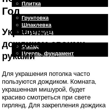
Плитка
Год
Отделочные работы
Грунтовка
Шпаклевка
Украшение потолка
Штукатурка
Внешняя отделка
дождиком своими
Фасад
Цоколь, фундамент
руками
Меню
Для украшения потолка часто
пользуются дождиком. Комната,
украшенная мишурой, будет
красиво смотреться при свете
гирлянд. Для закрепления дождика