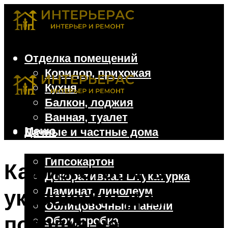
Отделка помещений
Коридор, прихожая
Кухня
Балкон, лоджия
Ванная, туалет
Меню
Дачные и частные дома
Отделочные материалы
Гипсокартон
Как изготовить
Декоративная штукатурка
Ламинат, линолеум
украшения для
Облицовочные панели
потолка на Новый
Обои, пробка