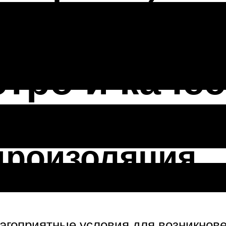
анной комн
тро и каче
дроизоляция
лагоприятные условия для возникнове