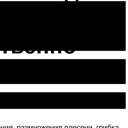
ате своими
ственно
ния, размножения плесени, грибка,