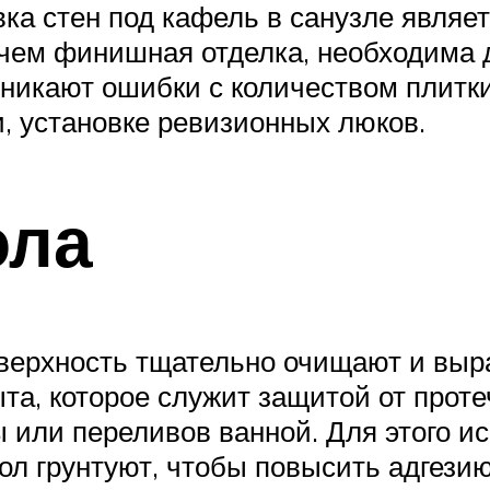
вка стен под кафель в санузле явля
чем финишная отделка, необходима 
зникают ошибки с количеством плитки
и, установке ревизионных люков.
ола
верхность тщательно очищают и выр
та, которое служит защитой от прот
 или переливов ванной. Для этого и
ол грунтуют, чтобы повысить адгезию