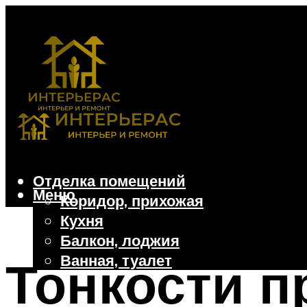
Отделка помещений
Меню
Коридор, прихожая
Кухня
Балкон, лоджия
Ванная, туалет
Тонкости п
Дачные и частные дома
Отделочные материалы