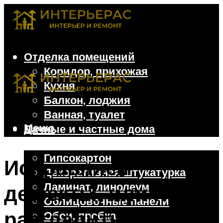
Отделка помещений
Коридор, прихожая
Кухня
Балкон, лоджия
Ванная, туалет
Меню
Дачные и частные дома
Отделочные материалы
Гипсокартон
Исправляем
Декоративная штукатурка
Ламинат, линолеум
дефекты, или Как
Облицовочные панели
разгладить
Обои, пробка