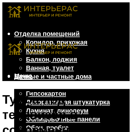
Отделка помещений
Коридор, прихожая
Кухня
Балкон, лоджия
Ванная, туалет
Меню
Дачные и частные дома
Отделочные материалы
Гипсокартон
Тумба под
Декоративная штукатурка
Ламинат, линолеум
телевизор в
Облицовочные панели
современном стиле:
Обои, пробка