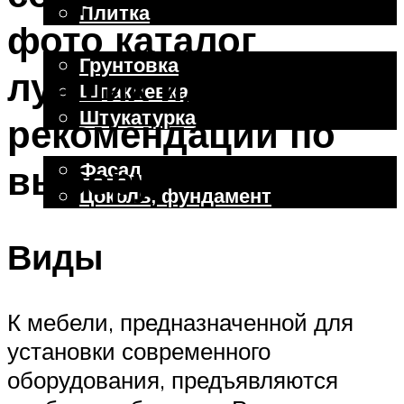
Плитка
фото каталог
Отделочные работы
Грунтовка
лучших идей и
Шпаклевка
Штукатурка
рекомендации по
Внешняя отделка
Фасад
выбору
Цоколь, фундамент
Виды
Меню
К мебели, предназначенной для
установки современного
оборудования, предъявляются