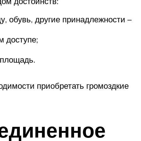
ом достоинств:
, обувь, другие принадлежности –
м доступе;
 площадь.
одимости приобретать громоздкие
уединенное