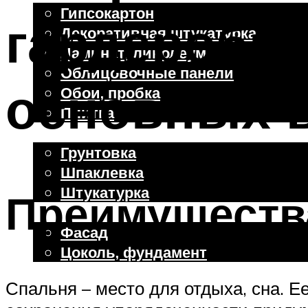
Гипсокартон
гардеробна
Декоративная штукатурка
Ламинат, линолеум
Облицовочные панели
основных 
Обои, пробка
Плитка
Отделочные работы
Грунтовка
Шпаклевка
Штукатурка
Преимуществ
Внешняя отделка
Фасад
Цоколь, фундамент
Спальня – место для отдыха, сна. Е
Меню