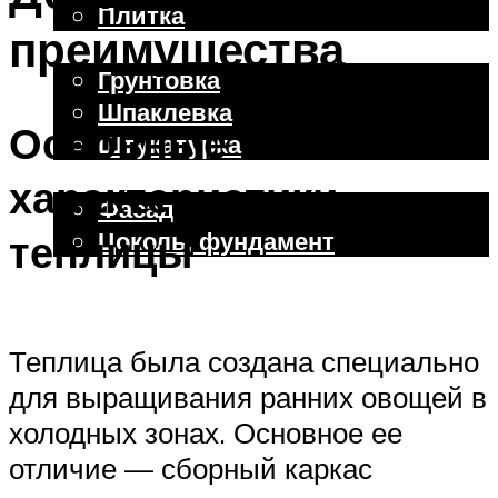
Плитка
преимущества
Отделочные работы
Грунтовка
Шпаклевка
Основные
Штукатурка
Внешняя отделка
характеристики
Фасад
Цоколь, фундамент
теплицы
Меню
Теплица была создана специально
для выращивания ранних овощей в
холодных зонах. Основное ее
отличие — сборный каркас