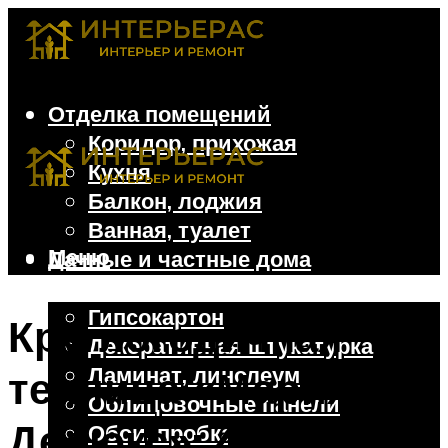
Отделка помещений
Коридор, прихожая
Кухня
Балкон, лоджия
Ванная, туалет
Меню
Дачные и частные дома
Отделочные материалы
Гипсокартон
Круглогодичная
Декоративная штукатурка
Ламинат, линолеум
теплица «Мария
Облицовочные панели
Делюкс»: 4
Обои, пробка