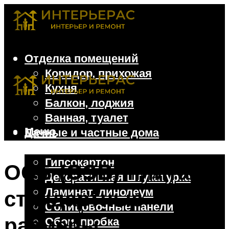
Отделка помещений
Коридор, прихожая
Кухня
Балкон, лоджия
Ванная, туалет
Меню
Дачные и частные дома
Отделочные материалы
Гипсокартон
ОСБ (OSB) плита:
Декоративная штукатурка
Ламинат, линолеум
стандартные
Облицовочные панели
размеры,
Обои, пробка