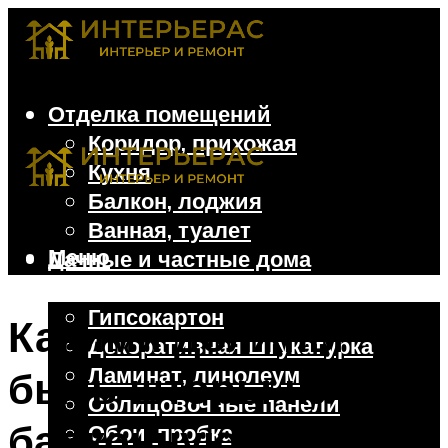
Отделка помещений
Коридор, прихожая
Кухня
Балкон, лоджия
Ванная, туалет
Меню
Дачные и частные дома
Отделочные материалы
Гипсокартон
Какими должны
Декоративная штукатурка
Ламинат, линолеум
быть шторы на
Облицовочные панели
балконную дверь:
Обои, пробка