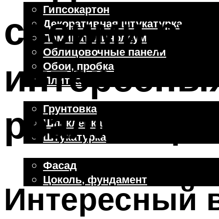
Гипсокартон
своими рук
Декоративная штукатурка
Ламинат, линолеум
Облицовочные панели
интересных
Обои, пробка
Плитка
Отделочные работы
реализаци
Грунтовка
Шпаклевка
Штукатурка
Внешняя отделка
Фасад
Цоколь, фундамент
Интересный 
Меню