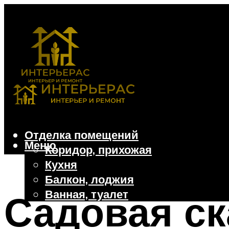
Отделка помещений
Меню
Коридор, прихожая
Кухня
Балкон, лоджия
Ванная, туалет
Садовая ск
Дачные и частные дома
Отделочные материалы