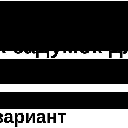
ами: черте
 задумок д
и
вариант