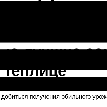
: 4 вида
ые лучшие сор
 теплице
добиться получения обильного урож