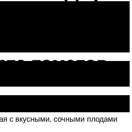
та томатов
ая с вкусными, сочными плодами