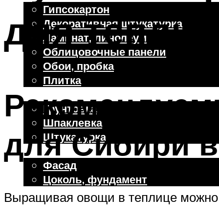
Гипсокартон
для теплиц
Декоративная штукатурка
Ламинат, линолеум
Облицовочные панели
Обои, пробка
Плитка
Рекомендуем
Отделочные работы
Грунтовка
Шпаклевка
для Сибири в
Штукатурка
Внешняя отделка
Фасад
Цоколь, фундамент
Выращивая овощи в теплице можно 
Меню