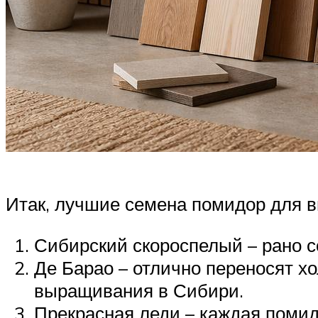
Итак, лучшие семена помидор для 
Сибирский скороспелый – рано со
Де Барао – отлично переносят х
выращивания в Сибири.
Прекрасная леди – каждая помидо