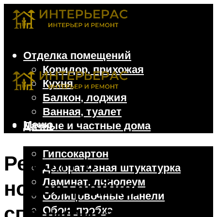
Отделка помещений
Коридор, прихожая
Кухня
Балкон, лоджия
Ванная, туалет
Меню
Дачные и частные дома
Отделочные материалы
Гипсокартон
Ремонт в
Декоративная штукатурка
Ламинат, линолеум
новостройке:
Облицовочные панели
специфика,
Обои, пробка