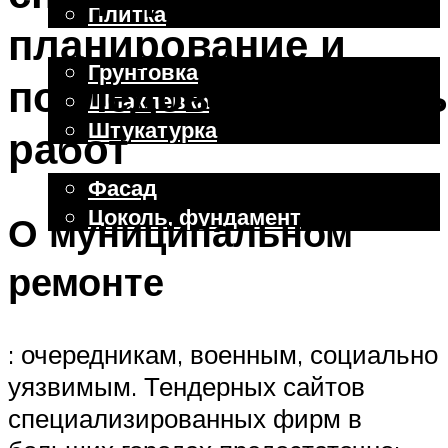
Плитка
планирование и
Отделочные работы
Грунтовка
последовательность
Шпаклевка
Штукатурка
работ
Внешняя отделка
Фасад
Цоколь, фундамент
О муниципальном
ремонте
Меню
: очередникам, военным, социально
уязвимым. Тендерных сайтов
специализированных фирм в