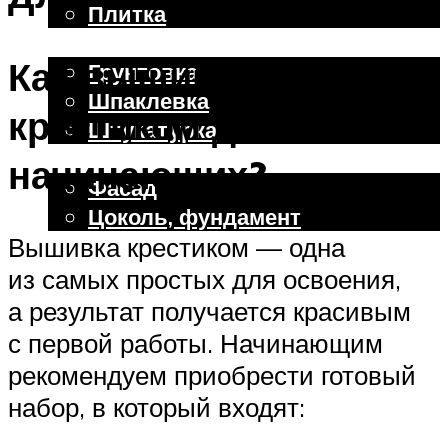
Плитка
Отделочные работы
Как вышивать
Грунтовка
Шпаклевка
крестиком для
Штукатурка
Внешняя отделка
начинающих?
Фасад
Цоколь, фундамент
Вышивка крестиком — одна
из самых простых для освоения,
Меню
а результат получается красивым
с первой работы. Начинающим
рекомендуем приобрести готовый
набор, в который входят: