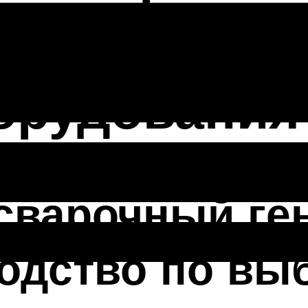
: советы п
орудования
сварочный ге
одство по вы