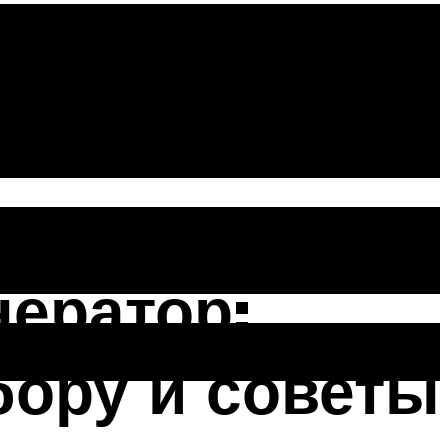
о мощности
нератор:
бору и советы