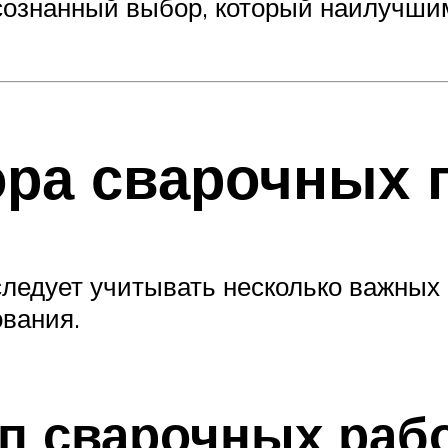
осознанный выбор, который наилучши
ра сварочных 
следует учитывать несколько важных
вания.
ип сварочных раб