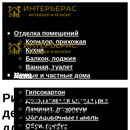
Отделка помещений
Коридор, прихожая
Кухня
Балкон, лоджия
Ванная, туалет
Меню
Дачные и частные дома
Отделочные материалы
Гипсокартон
Римские шторы в
Декоративная штукатурка
Ламинат, линолеум
детскую: 6 причин
Облицовочные панели
для выбора
Обои, пробка