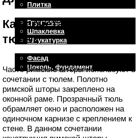
Плитка
Отделочные работы
Как сочетать штор и
Грунтовка
Шпаклевка
тюль?
Штукатурка
Внешняя отделка
Фасад
Цоколь, фундамент
Часто римские шторы используют в
сочетании с тюлем. Полотно
Меню
римской шторы закреплено на
оконной раме. Прозрачный тюль
обрамляет окно и расположен на
одиночном карнизе с креплением к
стене. В данном сочетании
конструкция римской шторы