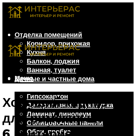
Отделка помещений
Коридор, прихожая
Кухня
Балкон, лоджия
Ванная, туалет
Меню
Дачные и частные дома
Отделочные материалы
Гипсокартон
Хороший карниз
Декоративная штукатурка
Ламинат, линолеум
для римских штор:
Облицовочные панели
6 критериев выбора
Обои, пробка