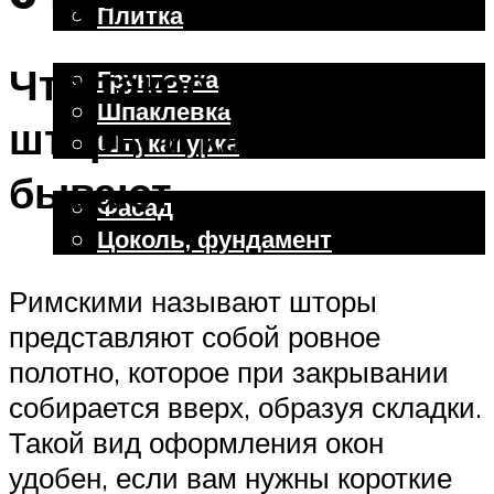
Плитка
Отделочные работы
Что такое римские
Грунтовка
Шпаклевка
шторы и какими они
Штукатурка
Внешняя отделка
бывают
Фасад
Цоколь, фундамент
Римскими называют шторы
Меню
представляют собой ровное
полотно, которое при закрывании
собирается вверх, образуя складки.
Такой вид оформления окон
удобен, если вам нужны короткие