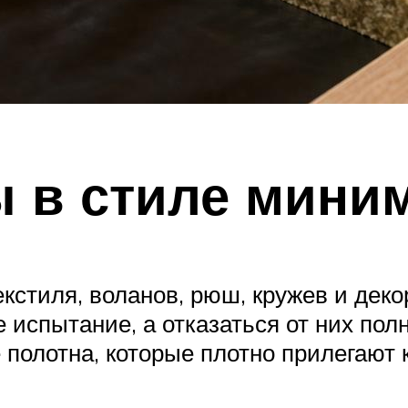
 в стиле мини
стиля, воланов, рюш, кружев и деко
е испытание, а отказаться от них по
олотна, которые плотно прилегают к