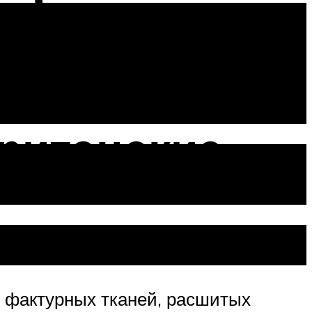
ританские
х фактурных тканей, расшитых