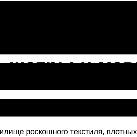
 шатры и мав
илище роскошного текстиля, плотны