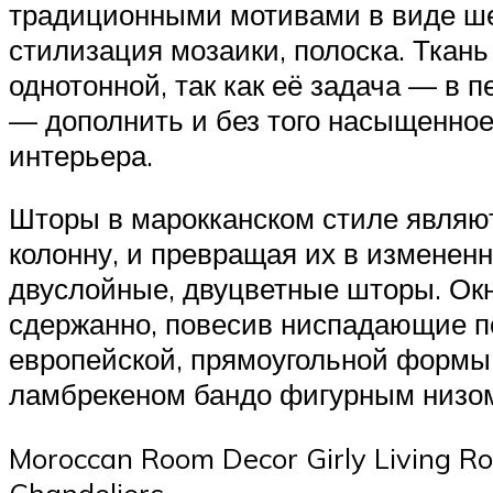
традиционными мотивами в виде шес
стилизация мозаики, полоска. Ткан
однотонной, так как её задача — в
— дополнить и без того насыщенно
интерьера.
Шторы в марокканском стиле являют
колонну, и превращая их в измененн
двуслойные, двуцветные шторы. Ок
сдержанно, повесив ниспадающие по
европейской, прямоугольной формы
ламбрекеном бандо фигурным низом 
Moroccan Room Decor Girly Living 
Chandeliers