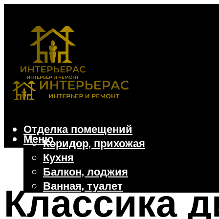
Отделка помещений
Меню
Коридор, прихожая
Кухня
Балкон, лоджия
Ванная, туалет
Классика д
Дачные и частные дома
Отделочные материалы