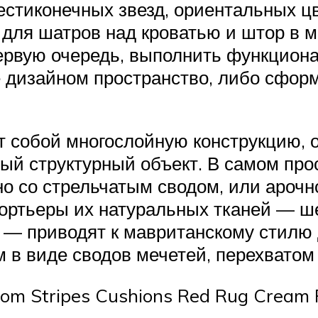
тиконечных звезд, ориентальных цве
ь для шатров над кроватью и штор в 
 первую очередь, выполнить функцион
е дизайном пространство, либо сфор
 собой многослойную конструкцию, о
ый структурный объект. В самом про
но со стрельчатым сводом, или ароч
ртьеры их натуральных тканей — шел
 — приводят к мавританскому стил
в виде сводов мечетей, перехватом 
Room Stripes Cushions Red Rug Cream