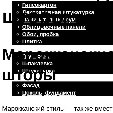
Гипсокартон
шторы
Декоративная штукатурка
Ламинат, линолеум
Облицовочные панели
Обои, пробка
Плитка
Марокканские
Отделочные работы
Грунтовка
Шпаклевка
шторы
Штукатурка
Внешняя отделка
Фасад
Цоколь, фундамент
Марокканский стиль — так же вмест
Меню