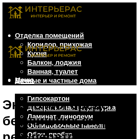
Отделка помещений
Коридор, прихожая
Кухня
Балкон, лоджия
Ванная, туалет
Меню
Дачные и частные дома
Отделочные материалы
Гипсокартон
Экономия средств
Декоративная штукатурка
Ламинат, линолеум
без лишних затрат:
Облицовочные панели
рекуператор для
Обои, пробка