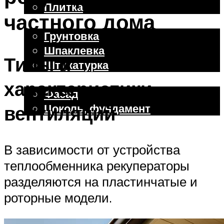
Плитка
частного дома
Отделочные работы
Грунтовка
Шпаклевка
Типы и
Штукатурка
Внешняя отделка
характеристики
Фасад
Цоколь, фундамент
вентиляций
Меню
В зависимости от устройства
теплообменника рекуператоры
разделяются на пластинчатые и
роторные модели.