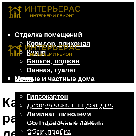
Отделка помещений
Коридор, прихожая
Кухня
Балкон, лоджия
Ванная, туалет
Меню
Дачные и частные дома
Отделочные материалы
Гипсокартон
Какие должны быть
Декоративная штукатурка
Ламинат, линолеум
размеры винтовой
Облицовочные панели
лестницы: 4
Обои, пробка