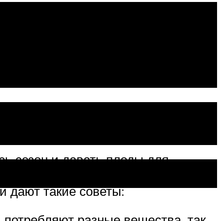
ой
ь сезон и давать плоды для
ум пользы, выращенные без химии
и дают такие советы:
 потребляют разные вещества, так