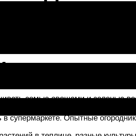
ред посадк
и
чивать семью овощами и зеленью вес
чется, чтобы урожай приносил максим
ь в супермаркете. Опытные огородник
астений в теплице, разные культуры