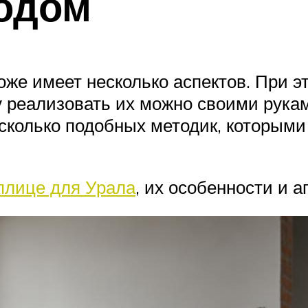
одом
же имеет несколько аспектов. При 
у реализовать их можно своими рука
сколько подобных методик, которыми
плице для Урала
, их особенности и а