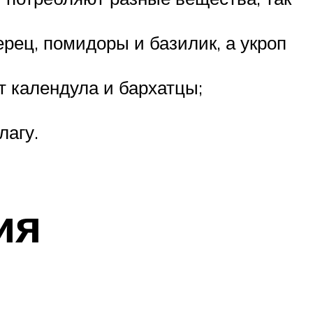
рец, помидоры и базилик, а укроп
т календула и бархатцы;
лагу.
ия