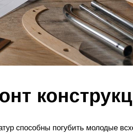
онт конструк
атур способны погубить молодые всхо