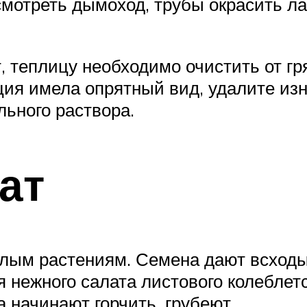
смотреть дымоход, трубы окрасить 
 теплицу необходимо очистить от гр
кция имела опрятный вид, удалите из
льного раствора.
ат
елым растениям. Семена дают всходы 
 нежного салата листового колеблетс
 начинают горчить, грубеют.