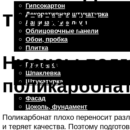
Гипсокартон
теплицы к 
Декоративная штукатурка
Ламинат, линолеум
Облицовочные панели
Обои, пробка
Плитка
Нюансы подг
Отделочные работы
Грунтовка
Шпаклевка
поликарбона
Штукатурка
Внешняя отделка
Фасад
Цоколь, фундамент
Поликарбонат плохо переносит разл
и теряет качества. Поэтому подгото
Меню