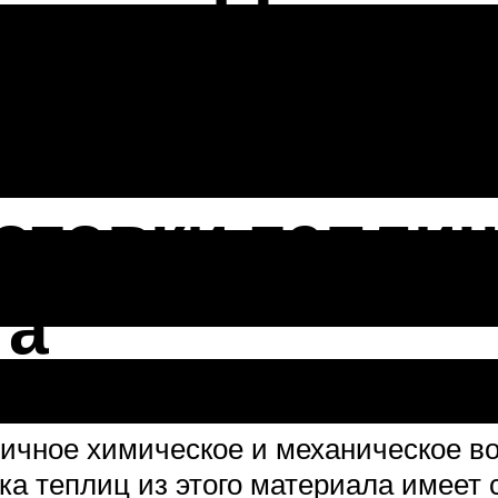
новому сез
отовки теплиц
та
ичное химическое и механическое во
вка теплиц из этого материала имеет