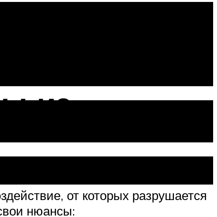
ону весной
ы из
здействие, от которых разрушается
 свои нюансы: