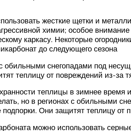
спользовать жесткие щетки и металл
грессивной химии; особое внимание 
ескому каркасу. Некоторые огородни
ликарбонат до следующего сезона
 с обильными снегопадами под несущ
тят теплицу от повреждений из-за т
хранности теплицы в зимнее время 
елать, но в регионах с обильными сн
 подпорки. Они защитят теплицу от п
арбоната можно использовать серны